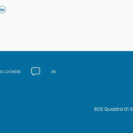
G LOCNESS
EN
SCS Quadra 01 So